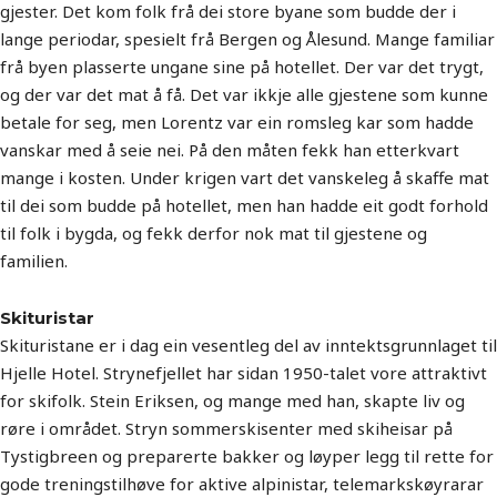
gjester. Det kom folk frå dei store byane som budde der i
lange periodar, spesielt frå Bergen og Ålesund. Mange familiar
frå byen plasserte ungane sine på hotellet. Der var det trygt,
og der var det mat å få. Det var ikkje alle gjestene som kunne
betale for seg, men Lorentz var ein romsleg kar som hadde
vanskar med å seie nei. På den måten fekk han etterkvart
mange i kosten. Under krigen vart det vanskeleg å skaffe mat
til dei som budde på hotellet, men han hadde eit godt forhold
til folk i bygda, og fekk derfor nok mat til gjestene og
familien.
Skituristar
Skituristane er i dag ein vesentleg del av inntektsgrunnlaget til
Hjelle Hotel. Strynefjellet har sidan 1950-talet vore attraktivt
for skifolk. Stein Eriksen, og mange med han, skapte liv og
røre i området. Stryn sommerskisenter med skiheisar på
Tystigbreen og preparerte bakker og løyper legg til rette for
gode treningstilhøve for aktive alpinistar, telemarkskøyrarar