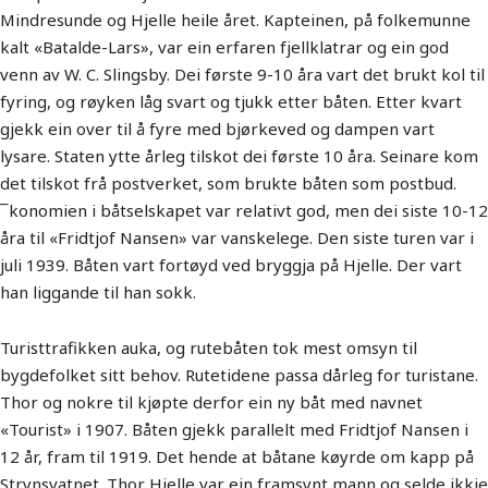
Mindresunde og Hjelle heile året. Kapteinen, på folkemunne
kalt «Batalde-Lars», var ein erfaren fjellklatrar og ein god
venn av W. C. Slingsby. Dei første 9-10 åra vart det brukt kol til
fyring, og røyken låg svart og tjukk etter båten. Etter kvart
gjekk ein over til å fyre med bjørkeved og dampen vart
lysare. Staten ytte årleg tilskot dei første 10 åra. Seinare kom
det tilskot frå postverket, som brukte båten som postbud.
¯konomien i båtselskapet var relativt god, men dei siste 10-12
åra til «Fridtjof Nansen» var vanskelege. Den siste turen var i
juli 1939. Båten vart fortøyd ved bryggja på Hjelle. Der vart
han liggande til han sokk.
Turisttrafikken auka, og rutebåten tok mest omsyn til
bygdefolket sitt behov. Rutetidene passa dårleg for turistane.
Thor og nokre til kjøpte derfor ein ny båt med navnet
«Tourist» i 1907. Båten gjekk parallelt med Fridtjof Nansen i
12 år, fram til 1919. Det hende at båtane køyrde om kapp på
Strynsvatnet. Thor Hjelle var ein framsynt mann og selde ikkje