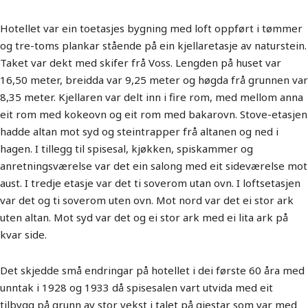
Hotellet var ein toetasjes bygning med loft oppført i tømmer
og tre-toms plankar stående på ein kjellaretasje av naturstein.
Taket var dekt med skifer frå Voss. Lengden på huset var
16,50 meter, breidda var 9,25 meter og høgda frå grunnen var
8,35 meter. Kjellaren var delt inn i fire rom, med mellom anna
eit rom med kokeovn og eit rom med bakarovn. Stove-etasjen
hadde altan mot syd og steintrapper frå altanen og ned i
hagen. I tillegg til spisesal, kjøkken, spiskammer og
anretningsværelse var det ein salong med eit sideværelse mot
aust. I tredje etasje var det ti soverom utan ovn. I loftsetasjen
var det og ti soverom uten ovn. Mot nord var det ei stor ark
uten altan. Mot syd var det og ei stor ark med ei lita ark på
kvar side.
Det skjedde små endringar på hotellet i dei første 60 åra med
unntak i 1928 og 1933 då spisesalen vart utvida med eit
tilbygg på grunn av stor vekst i talet på gjestar som var med