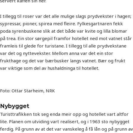
servert kaffen sin her.
I tillegg til roser var det alle mulige slags prydvekster i hagen;
sypressar, pioner, spirea med fleire. Fylkesgartnaren fekk
poda syrenbuskene slik at det både var kvite og lilla blomar
på trea. Ein stor sørgepil framfor hotellet ned mot vatnet står
framleis til glede for turistane. I tillegg til alle prydvekstane
var det og nyttevekster. Mellom anna var det ein stor
frukthage og det var bærbusker langs vatnet. Bær og frukt
var viktige som del av hushaldninga til hotellet.
Foto: Ottar Starheim, NRK
Nybygget
Turisttrafikken tok seg enda meir opp og hotellet vart altfor
lite. Planen om utviding vart realisert, og i 1963 sto nybygget
ferdig. På grunn av at det var vanskeleg å få lån og på grunn av