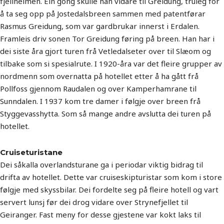
fjellheimen. Ein gong skulle han vidare til Greidung, truleg for
å ta seg opp på Jostedalsbreen sammen med patentførar
Rasmus Greidung, som var gardbrukar innerst i Erdalen.
Framleis driv sonen Tor Greidung føring på breen. Han har i
dei siste åra gjort turen frå Vetledalseter over til Slæom og
tilbake som si spesialrute. I 1920-åra var det fleire grupper av
nordmenn som overnatta på hotellet etter å ha gått frå
Pollfoss gjennom Raudalen og over Kamperhamrane til
Sunndalen. I 1937 kom tre damer i følgje over breen frå
Styggevasshytta. Som så mange andre avslutta dei turen på
hotellet.
Cruiseturistane
Dei såkalla overlandsturane ga i periodar viktig bidrag til
drifta av hotellet. Dette var cruiseskipturistar som kom i store
følgje med skyssbilar. Dei fordelte seg på fleire hotell og vart
servert lunsj før dei drog vidare over Strynefjellet til
Geiranger. Fast meny for desse gjestene var kokt laks til