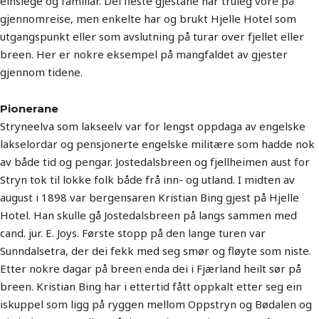
einslege og familiar. Dei fleste gjestane har truleg vore på
gjennomreise, men enkelte har og brukt Hjelle Hotel som
utgangspunkt eller som avslutning på turar over fjellet eller
breen. Her er nokre eksempel på mangfaldet av gjester
gjennom tidene.
Pionerane
Stryneelva som lakseelv var for lengst oppdaga av engelske
lakselordar og pensjonerte engelske militære som hadde nok
av både tid og pengar. Jostedalsbreen og fjellheimen aust for
Stryn tok til lokke folk både frå inn- og utland. I midten av
august i 1898 var bergensaren Kristian Bing gjest på Hjelle
Hotel. Han skulle gå Jostedalsbreen på langs sammen med
cand. jur. E. Joys. Første stopp på den lange turen var
Sunndalsetra, der dei fekk med seg smør og fløyte som niste.
Etter nokre dagar på breen enda dei i Fjærland heilt sør på
breen. Kristian Bing har i ettertid fått oppkalt etter seg ein
iskuppel som ligg på ryggen mellom Oppstryn og Bødalen og