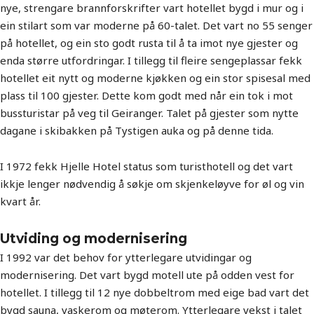
nye, strengare brannforskrifter vart hotellet bygd i mur og i
ein stilart som var moderne på 60-talet. Det vart no 55 senger
på hotellet, og ein sto godt rusta til å ta imot nye gjester og
enda større utfordringar. I tillegg til fleire sengeplassar fekk
hotellet eit nytt og moderne kjøkken og ein stor spisesal med
plass til 100 gjester. Dette kom godt med når ein tok i mot
bussturistar på veg til Geiranger. Talet på gjester som nytte
dagane i skibakken på Tystigen auka og på denne tida.
I 1972 fekk Hjelle Hotel status som turisthotell og det vart
ikkje lenger nødvendig å søkje om skjenkeløyve for øl og vin
kvart år.
Utviding og modernisering
I 1992 var det behov for ytterlegare utvidingar og
modernisering. Det vart bygd motell ute på odden vest for
hotellet. I tillegg til 12 nye dobbeltrom med eige bad vart det
bygd sauna, vaskerom og møterom. Ytterlegare vekst i talet