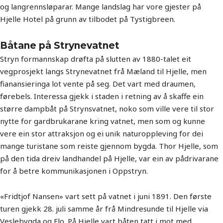
og langrennsløparar. Mange landslag har vore gjester på
Hjelle Hotel på grunn av tilbodet på Tystigbreen.
Båtane på Strynevatnet
Stryn formannskap drøfta på slutten av 1880-talet eit
vegprosjekt langs Strynevatnet frå Mæland til Hjelle, men
fianansieringa lot vente på seg. Det vart med draumen,
førebels. Interessa gjekk i staden i retning av å skaffe ein
større dampbåt på Strynsvatnet, noko som ville vere til stor
nytte for gardbrukarane kring vatnet, men som og kunne
vere ein stor attraksjon og ei unik naturoppleving for dei
mange turistane som reiste gjennom bygda. Thor Hjelle, som
på den tida dreiv landhandel på Hjelle, var ein av pådrivarane
for å betre kommunikasjonen i Oppstryn.
«Fridtjof Nansen» vart sett på vatnet i juni 1891. Den første
turen gjekk 28. juli samme år frå Mindresunde til Hjelle via
Veslebygda og Flo. På Hjelle vart båten tatt i mot med