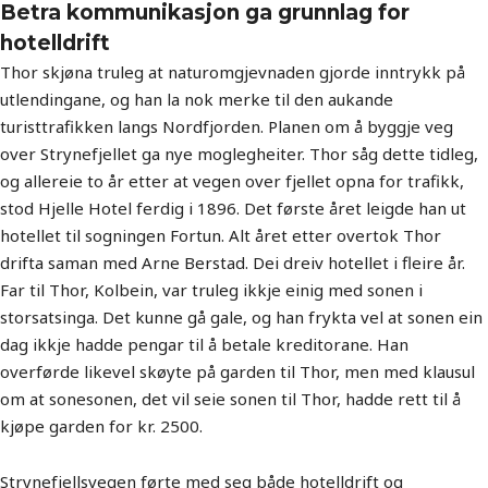
Betra kommunikasjon ga grunnlag for
hotelldrift
Thor skjøna truleg at naturomgjevnaden gjorde inntrykk på
utlendingane, og han la nok merke til den aukande
turisttrafikken langs Nordfjorden. Planen om å byggje veg
over Strynefjellet ga nye moglegheiter. Thor såg dette tidleg,
og allereie to år etter at vegen over fjellet opna for trafikk,
stod Hjelle Hotel ferdig i 1896. Det første året leigde han ut
hotellet til sogningen Fortun. Alt året etter overtok Thor
drifta saman med Arne Berstad. Dei dreiv hotellet i fleire år.
Far til Thor, Kolbein, var truleg ikkje einig med sonen i
storsatsinga. Det kunne gå gale, og han frykta vel at sonen ein
dag ikkje hadde pengar til å betale kreditorane. Han
overførde likevel skøyte på garden til Thor, men med klausul
om at sonesonen, det vil seie sonen til Thor, hadde rett til å
kjøpe garden for kr. 2500.
Strynefjellsvegen førte med seg både hotelldrift og