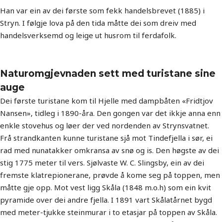
Han var ein av dei første som fekk handelsbrevet (1885) i
Stryn. I følgje lova på den tida måtte dei som dreiv med
handelsverksemd og leige ut husrom til ferdafolk.
Naturomgjevnaden sett med turistane sine
auge
Dei første turistane kom til Hjelle med dampbåten «Fridtjov
Nansen», tidleg i 1890-åra. Den gongen var det ikkje anna enn
enkle stovehus og løer der ved nordenden av Strynsvatnet.
Frå strandkanten kunne turistane sjå mot Tindefjella i sør, ei
rad med nunatakker omkransa av snø og is. Den høgste av dei
stig 1775 meter til vers. Sjølvaste W. C. Slingsby, ein av dei
fremste klatrepionerane, prøvde å kome seg på toppen, men
måtte gje opp. Mot vest ligg Skåla (1848 m.o.h) som ein kvit
pyramide over dei andre fjella. I 1891 vart Skålatårnet bygd
med meter-tjukke steinmurar i to etasjar på toppen av Skåla.