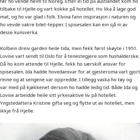
før ho vende heim til Noreg. Etter ei tid på austlandet kom ho
tilbake til Hjelle og vart kokke på hotellet. Ho lika å lage god
mat, og ho var glad i folk. Elvina fann inspirasjon i naturen og
ho vevde vakre bilet-tepper. I spisesalen kan ein sjå ni av
desse kunsverka.
Kolbein dreiv garden heile tida, men fekk først skøyte i 1951.
Lovise vart sendt til Oslo for å tenestegjere som hushalderske.
Då ho kom attende til Hjelle, fekk ho særskilt ansvar for
spisesalen. Ida hadde hovedansvar for at gjesteroma vart gjort
reine og at sengene var oppredde. I tillegg vaska ho tøy og
var med på kjøkkenet dersom ho hadde ledig tid. Både Ida og
Lovise arbeidde heile sitt yrkesaktive liv på hotellet.
Yngstedattera Kristine gifta seg og flytte ut av hotellet, men
ikkje frå Hjelle.