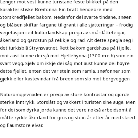
Lenger mot vest kunne turistane feste blikket på den
karakteristiske Breifonna. Ein bratt hengebre med
Storskredfjellet bakom. Nedanfor dei svarte tindane, snøen
og blåisen skiftar fargane til grønt i alle sjatteringar – frodig
vegetasjon i eit kulturlandskap prega av små slåtteteigar,
åkerland og gardstun på rekkje og rad. Alt dette spegla seg i
det turkisblå Strynsvatnet. Rett bakom gardshusa på Hjelle,
mot aust kunne dei sjå mot Hjellehynna (1300 m.o.h) som ein
svart vegg. Sjølv om ikkje dei såg mot aust kunne dei høyre
dette fjellet, enten det var stein som ramla, snøfonner som
gjekk eller kastevindar frå breen som slo mot bergveggen.
Naturomgjevnaden er prega av store kontrastar og gjorde
sterke inntrykk. Storslått og vakkert i turisten sine auge. Men
for dei som dyrka jorda kunne det vere nokså arbeidsomt å
måtte rydde åkerland for grus og stein år etter år med skred
og flaumstore elvar.