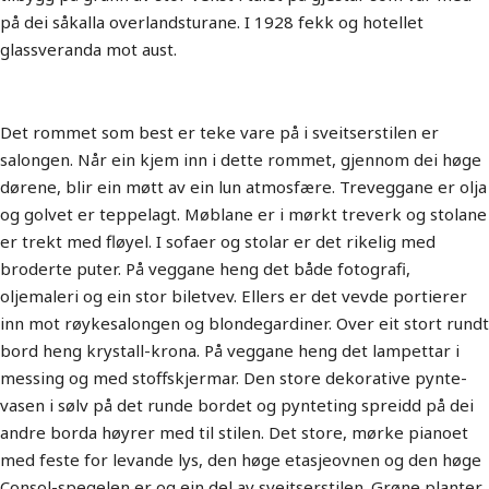
på dei såkalla overlandsturane. I 1928 fekk og hotellet
glassveranda mot aust.
Det rommet som best er teke vare på i sveitserstilen er
salongen. Når ein kjem inn i dette rommet, gjennom dei høge
dørene, blir ein møtt av ein lun atmosfære. Treveggane er olja
og golvet er teppelagt. Møblane er i mørkt treverk og stolane
er trekt med fløyel. I sofaer og stolar er det rikelig med
broderte puter. På veggane heng det både fotografi,
oljemaleri og ein stor biletvev. Ellers er det vevde portierer
inn mot røykesalongen og blondegardiner. Over eit stort rundt
bord heng krystall-krona. På veggane heng det lampettar i
messing og med stoffskjermar. Den store dekorative pynte-
vasen i sølv på det runde bordet og pynteting spreidd på dei
andre borda høyrer med til stilen. Det store, mørke pianoet
med feste for levande lys, den høge etasjeovnen og den høge
Consol-spegelen er og ein del av sveitserstilen. Grøne planter