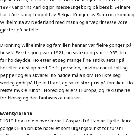
1897 var prins Karl og prinsesse Ingeborg på besøk. Seinare
har både kong Leopold av Belgia, Kongen av Siam og dronning
Wilhelmina av Nederland med mann og arveprinsesse vore
gjester på hotellet.
Dronning Wilhelmina og familien hennar var fleire gonger på
besøk. Første gong var i 1921, og siste gong var i 1955, like
før ho døydde. Ho etterlet seg mange fine antikvitetar på
hotellet; eit skap med Delft-porselen, sølvfasanar til salt og
pepper og ein akvarell ho hadde måla sjølv. Ho likte seg
særleg godt på Hjelle Hotel, og satte stor pris på familien. Ho
reiste mykje rundt i Noreg og ellers i Europa, og reklamerte
for Noreg og den fantastiske naturen.
Eventyrarane
I 1919 beøkte ein overlærar J. Caspari frå Hamar Hjelle fleire
gonger. Han brukte hotellet som utgangspunkt for turar i