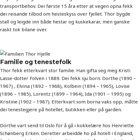
transportbehov. Dei første 15 åra etter at vegen opna fekk
dei reisande tilbod om hesteskyss over fjellet. Thor bygde
stall og leigde inn både hestar og kuskekarar, men ganske
raskt tok bilane over.
Familie og tenestefolk
Thor fekk etterkvart stor familie. Han gifta seg meg Kristi
Lasse-dotter Folven i 1889. Dei fekk sju born: Dorthe (1890 –
1967) , Elvina (1892 – 1968), Kolbein (1894 – 1965), Lovise
(1896 – 1985), Lorentz (1899 – 1964), Ida (1901 – 1995) og
Kristine (1902 – 1987). Etterkvart som borna vaks opp, måtte
dei tenestegjere på hotellet, butikken eller på garden.
Dorthe vart send til Oslo for å gå i kokkelære hos Henriette
Schønberg Erken. Deretter arbeidde ho på hotell i England,