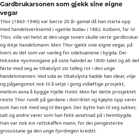
Gardbrukarsonen som gjekk sine eigne
vegar
Thor (1863-1940) var berre 20 år gamal då han starta opp
med handelsverksemd i «gamle buda» i 1882. Kolbein, far til
Thor, ville vel helst at den unge sonen skulle verte gardbrukar
og ikkje handelsmann. Men Thor gjekk sine eigne vegar, på
tvers av det som var vanleg for odelssønene i bygda. Dei
tekniske nyvinningane på siste halvdel av 1800-talet og alt det
førte med seg av tiltakslyst slo tidleg rot i den unge
handelsmannen. Ved sida av tiltakslysta hadde han idear, vilje
og pågangsmot nok til å setje i gong vidløftige prosjekt,
mellom anna å byggje Hjelle Hotel. Men før dette prosjektet
reiste Thor rundt på gardane i distriktet og kjøpte opp varer
som han tok med seg til Bergen. Der bytte han til seg sukker,
salt og andre varer som han fekk avsetnad på i heimbygda.
Han var nok ein rettskaffen mann, for dei pengesterke
grossistane ga den unge fjordingen kreditt.