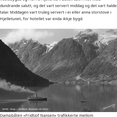
dundrande salutt, og det vart servert middag og det vart halde
talar. Middagen vart truleg servert i ei eller anna storstove i
Hjelletunet, for hotellet var enda ikkje bygd.
Dampbåten «Fridtjof Nansen» trafikkerte mellom