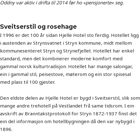
Oddny var aktiv i drifta til 2014 før ho «pensjonerte» seg.
Sveitserstil og rosehage
I 1996 er det 100 år sidan Hjelle Hotel sto ferdig. Hotellet ligg
i austenden av Strynsvatnet i Stryn kommune, midt mellom
kommunesenteret Stryn og Strynefjellet. Hotellet har enkel
standard, men det kombinerer moderne komfort med
gammal norsk kulturtradisjon. Hotellet har mange salongar,
ein i gammal stil, peisestove, møterom og ein stor spisesal
med plass til 100 gjester.
Den eldste delen av Hjelle Hotel er bygd i Sveitserstil, slik som
mange andre trehotell på Vestlandet frå same tidsrom. I ein
avskrift av Branntakstprotokoll for Stryn 1872-1937 finst det
ein del informasjon om hotellbygningen då den var nybygd i
1896.