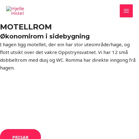
Hopp
rett
MAI
til
MOTELLROM
innholdet
MEN
Økonomirom i sidebygning
I hagen ligg motellet, der ein har stor uteområde/hage, og
flott utsikt over det vakre Oppstrynsvatnet. Vi har 12 små
dobbeltrom med dusj og WC. Romma har direkte inngong frå
hagen.
PRISAR