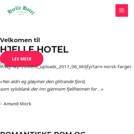
Hopp
rett
MAI
til
innholdet
MEN
Velkomen til
HJELLE HOTEL
LES MEIR
«
Nei aldri eg gløymer den glitrande fjord,
som sylvblank der inn gjennom fjellheimen for
…»
– Amund Mork